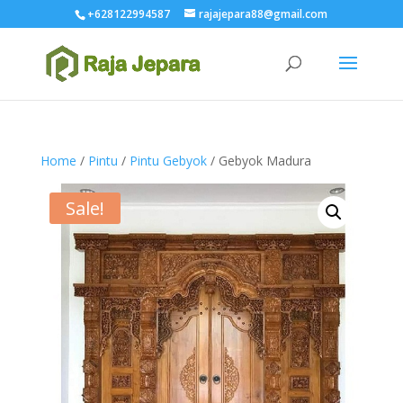
+628122994587
rajajepara88@gmail.com
Home
/
Pintu
/
Pintu Gebyok
/ Gebyok Madura
Sale!