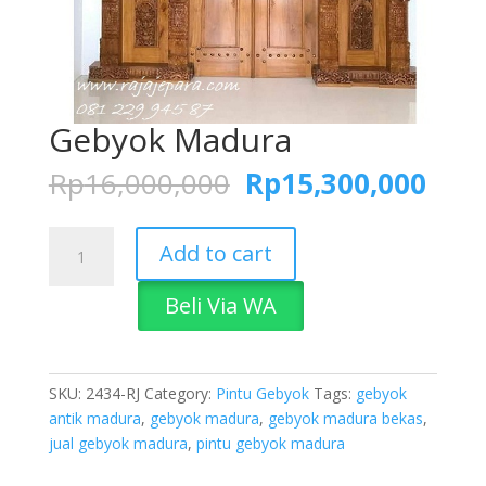
Gebyok Madura
Original
Curr
Rp
16,000,000
Rp
15,300,000
price
pric
was:
is:
Gebyok
Rp16,000,000.
Rp15
Add to cart
Madura
quantity
Beli Via WA
SKU:
2434-RJ
Category:
Pintu Gebyok
Tags:
gebyok
antik madura
,
gebyok madura
,
gebyok madura bekas
,
jual gebyok madura
,
pintu gebyok madura