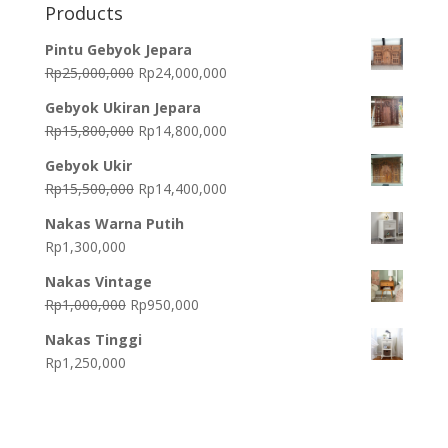
Products
Pintu Gebyok Jepara
Original
Current
Rp
25,000,000
Rp
24,000,000
price
price
Gebyok Ukiran Jepara
was:
is:
Original
Current
Rp
15,800,000
Rp
14,800,000
Rp25,000,000.
Rp24,000,000.
price
price
Gebyok Ukir
was:
is:
Original
Current
Rp
15,500,000
Rp
14,400,000
Rp15,800,000.
Rp14,800,000.
price
price
Nakas Warna Putih
was:
is:
Rp
1,300,000
Rp15,500,000.
Rp14,400,000.
Nakas Vintage
Original
Current
Rp
1,000,000
Rp
950,000
price
price
Nakas Tinggi
was:
is:
Rp
1,250,000
Rp1,000,000.
Rp950,000.