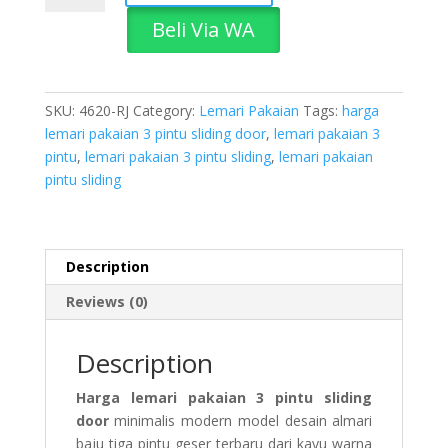
Pakaian
Beli Via WA
3
Pintu
Sliding
Door
SKU:
4620-RJ
Category:
Lemari Pakaian
Tags:
harga
quantity
lemari pakaian 3 pintu sliding door
,
lemari pakaian 3
pintu
,
lemari pakaian 3 pintu sliding
,
lemari pakaian
pintu sliding
Description
Reviews (0)
Description
Harga lemari pakaian 3 pintu sliding
door
minimalis modern model desain almari
baju tiga pintu geser terbaru dari kayu warna