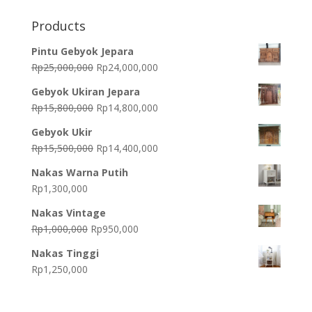
Products
Pintu Gebyok Jepara
Original
Current
Rp
25,000,000
Rp
24,000,000
price
price
Gebyok Ukiran Jepara
was:
is:
Original
Current
Rp
15,800,000
Rp
14,800,000
Rp25,000,000.
Rp24,000,000.
price
price
Gebyok Ukir
was:
is:
Original
Current
Rp
15,500,000
Rp
14,400,000
Rp15,800,000.
Rp14,800,000.
price
price
Nakas Warna Putih
was:
is:
Rp
1,300,000
Rp15,500,000.
Rp14,400,000.
Nakas Vintage
Original
Current
Rp
1,000,000
Rp
950,000
price
price
Nakas Tinggi
was:
is:
Rp
1,250,000
Rp1,000,000.
Rp950,000.