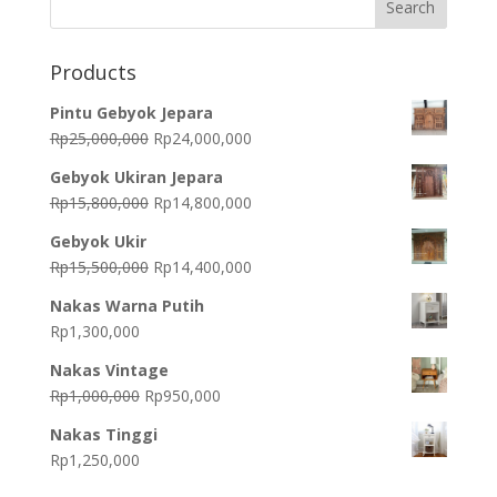
Products
Pintu Gebyok Jepara
Original
Current
Rp
25,000,000
Rp
24,000,000
price
price
Gebyok Ukiran Jepara
was:
is:
Original
Current
Rp
15,800,000
Rp
14,800,000
Rp25,000,000.
Rp24,000,000.
price
price
Gebyok Ukir
was:
is:
Original
Current
Rp
15,500,000
Rp
14,400,000
Rp15,800,000.
Rp14,800,000.
price
price
Nakas Warna Putih
was:
is:
Rp
1,300,000
Rp15,500,000.
Rp14,400,000.
Nakas Vintage
Original
Current
Rp
1,000,000
Rp
950,000
price
price
Nakas Tinggi
was:
is:
Rp
1,250,000
Rp1,000,000.
Rp950,000.