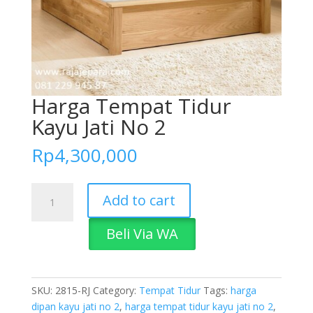
Harga Tempat Tidur
Kayu Jati No 2
Rp
4,300,000
Harga
Add to cart
Tempat
Tidur
Beli Via WA
Kayu
Jati
No
2
SKU:
2815-RJ
Category:
Tempat Tidur
Tags:
harga
quantity
dipan kayu jati no 2
,
harga tempat tidur kayu jati no 2
,