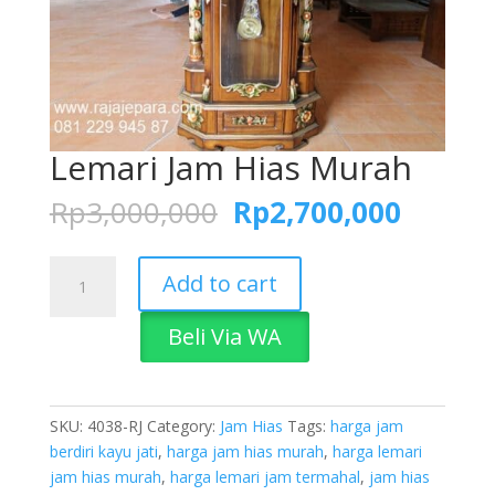
Lemari Jam Hias Murah
Original
Curren
Rp
3,000,000
Rp
2,700,000
price
price
was:
is:
Lemari
Rp3,000,000.
Rp2,70
Add to cart
Jam
Hias
Beli Via WA
Murah
quantity
SKU:
4038-RJ
Category:
Jam Hias
Tags:
harga jam
berdiri kayu jati
,
harga jam hias murah
,
harga lemari
jam hias murah
,
harga lemari jam termahal
,
jam hias