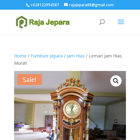
+628122994587
rajajepara88@gmail.com
Home
/
Furniture Jepara
/
Jam Hias
/ Lemari Jam Hias
Murah
Sale!