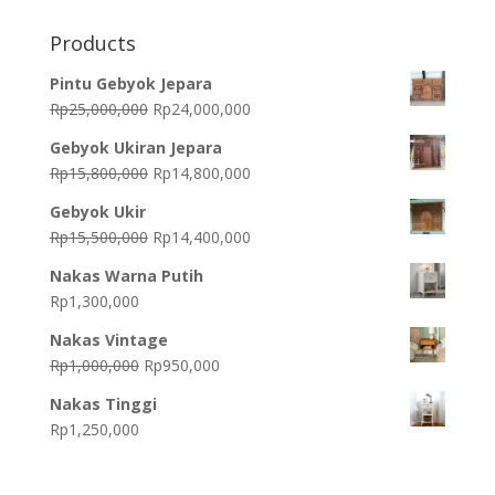
Products
Pintu Gebyok Jepara
Original
Current
Rp
25,000,000
Rp
24,000,000
price
price
Gebyok Ukiran Jepara
was:
is:
Original
Current
Rp
15,800,000
Rp
14,800,000
Rp25,000,000.
Rp24,000,000.
price
price
Gebyok Ukir
was:
is:
Original
Current
Rp
15,500,000
Rp
14,400,000
Rp15,800,000.
Rp14,800,000.
price
price
Nakas Warna Putih
was:
is:
Rp
1,300,000
Rp15,500,000.
Rp14,400,000.
Nakas Vintage
Original
Current
Rp
1,000,000
Rp
950,000
price
price
Nakas Tinggi
was:
is:
Rp
1,250,000
Rp1,000,000.
Rp950,000.