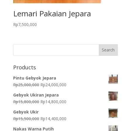
Lemari Pakaian Jepara
Rp
7,500,000
Products
Pintu Gebyok Jepara
Original
Current
Rp
25,000,000
Rp
24,000,000
price
price
Gebyok Ukiran Jepara
was:
is:
Original
Current
Rp
15,800,000
Rp
14,800,000
Rp25,000,000.
Rp24,000,000.
price
price
Gebyok Ukir
was:
is:
Original
Current
Rp
15,500,000
Rp
14,400,000
Rp15,800,000.
Rp14,800,000.
price
price
Nakas Warna Putih