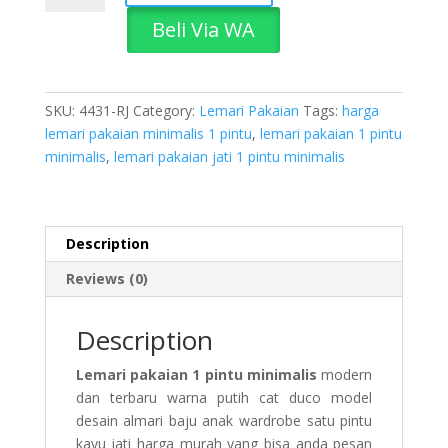
1
Beli Via WA
Pintu
Minimalis
quantity
SKU:
4431-RJ
Category:
Lemari Pakaian
Tags:
harga
lemari pakaian minimalis 1 pintu
,
lemari pakaian 1 pintu
minimalis
,
lemari pakaian jati 1 pintu minimalis
Description
Reviews (0)
Description
Lemari pakaian 1 pintu minimalis
modern
dan terbaru warna putih cat duco model
desain almari baju anak wardrobe satu pintu
kayu jati harga murah yang bisa anda pesan