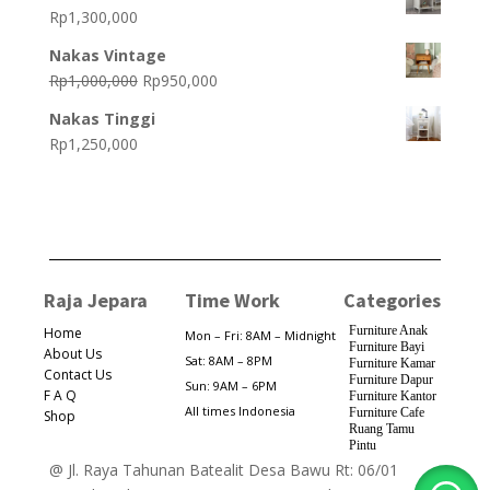
was:
is:
Rp
1,300,000
Rp15,500,000.
Rp14,400,000.
Nakas Vintage
Original
Current
Rp
1,000,000
Rp
950,000
price
price
Nakas Tinggi
was:
is:
Rp
1,250,000
Rp1,000,000.
Rp950,000.
Raja Jepara
Time Work
Categories
Furniture Anak
Home
Mon – Fri: 8AM – Midnight
Furniture Bayi
About Us
Sat: 8AM – 8PM
Furniture Kamar
Contact Us
Furniture Dapur
Sun: 9AM – 6PM
F A Q
Furniture Kantor
All times Indonesia
Furniture Cafe
Shop
Ruang Tamu
Pintu
@ Jl. Raya Tahunan Batealit Desa Bawu Rt: 06/01