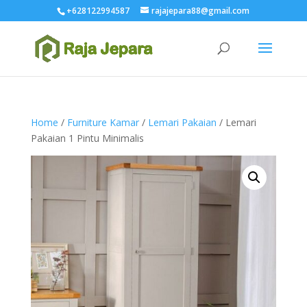
+628122994587
rajajepara88@gmail.com
Home
/
Furniture Kamar
/
Lemari Pakaian
/ Lemari
Pakaian 1 Pintu Minimalis