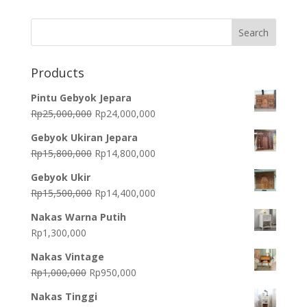
Products
Pintu Gebyok Jepara
Original
Current
Rp
25,000,000
Rp
24,000,000
price
price
Gebyok Ukiran Jepara
was:
is:
Original
Current
Rp
15,800,000
Rp
14,800,000
Rp25,000,000.
Rp24,000,000.
price
price
Gebyok Ukir
was:
is:
Original
Current
Rp
15,500,000
Rp
14,400,000
Rp15,800,000.
Rp14,800,000.
price
price
Nakas Warna Putih
was:
is:
Rp
1,300,000
Rp15,500,000.
Rp14,400,000.
Nakas Vintage
Original
Current
Rp
1,000,000
Rp
950,000
price
price
Nakas Tinggi
was:
is: