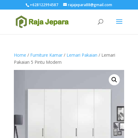
+628122994587
rajajepara88@gmail.com
Home
/
Furniture Kamar
/
Lemari Pakaian
/ Lemari
Pakaian 5 Pintu Modern