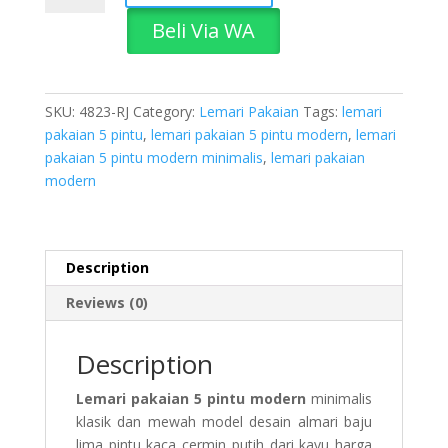
5
Beli Via WA
Pintu
Modern
quantity
SKU:
4823-RJ
Category:
Lemari Pakaian
Tags:
lemari
pakaian 5 pintu
,
lemari pakaian 5 pintu modern
,
lemari
pakaian 5 pintu modern minimalis
,
lemari pakaian
modern
Description
Reviews (0)
Description
Lemari pakaian 5 pintu modern
minimalis
klasik dan mewah model desain almari baju
lima pintu kaca cermin putih dari kayu harga