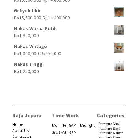
Rp25,000,000.
Rp24,000,000.
price
price
Gebyok Ukir
was:
is:
Original
Current
Rp
15,500,000
Rp
14,400,000
Rp15,800,000.
Rp14,800,000.
price
price
Nakas Warna Putih
was:
is:
Rp
1,300,000
Rp15,500,000.
Rp14,400,000.
Nakas Vintage
Original
Current
Rp
1,000,000
Rp
950,000
price
price
Nakas Tinggi
was:
is:
Rp
1,250,000
Rp1,000,000.
Rp950,000.
Raja Jepara
Time Work
Categories
Furniture Anak
Home
Mon – Fri: 8AM – Midnight
Furniture Bayi
About Us
Sat: 8AM – 8PM
Furniture Kamar
Contact Us
Furniture Dapur