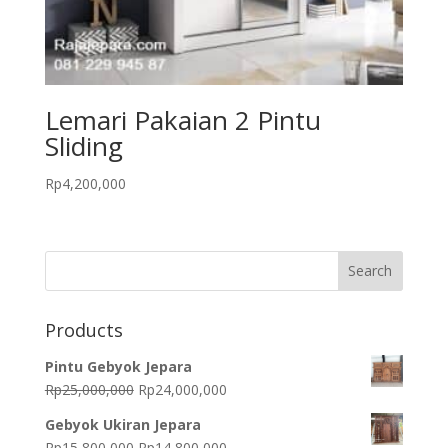
Lemari Pakaian 2 Pintu
Sliding
Rp
4,200,000
Products
Pintu Gebyok Jepara
Original
Current
Rp
25,000,000
Rp
24,000,000
price
price
Gebyok Ukiran Jepara
was:
is:
Original
Current
Rp
15,800,000
Rp
14,800,000