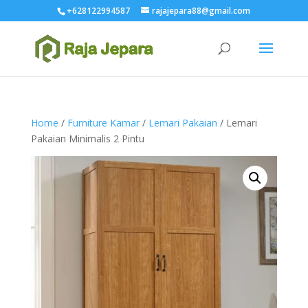
+628122994587
rajajepara88@gmail.com
Home
/
Furniture Kamar
/
Lemari Pakaian
/ Lemari
Pakaian Minimalis 2 Pintu