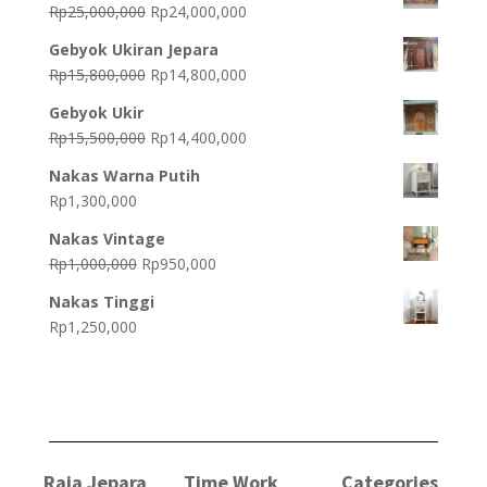
Original
Current
Rp
25,000,000
Rp
24,000,000
price
price
Gebyok Ukiran Jepara
was:
is:
Original
Current
Rp
15,800,000
Rp
14,800,000
Rp25,000,000.
Rp24,000,000.
price
price
Gebyok Ukir
was:
is:
Original
Current
Rp
15,500,000
Rp
14,400,000
Rp15,800,000.
Rp14,800,000.
price
price
Nakas Warna Putih
was:
is:
Rp
1,300,000
Rp15,500,000.
Rp14,400,000.
Nakas Vintage
Original
Current
Rp
1,000,000
Rp
950,000
price
price
Nakas Tinggi
was:
is:
Rp
1,250,000
Rp1,000,000.
Rp950,000.
Raja Jepara
Time Work
Categories