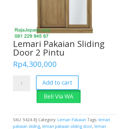
Lemari Pakaian Sliding
Door 2 Pintu
Rp
4,300,000
Lemari
Add to cart
Pakaian
Sliding
Beli Via WA
Door
2
Pintu
quantity
SKU:
5424-RJ
Category:
Lemari Pakaian
Tags:
lemari
pakaian sliding
,
lemari pakaian sliding door
,
lemari