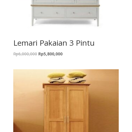
Lemari Pakaian 3 Pintu
Original
Current
Rp
6,000,000
Rp
5,800,000
price
price
was:
is:
Rp6,000,000.
Rp5,800,000.