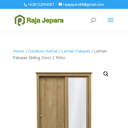
+628122994587
rajajepara88@gmail.com
Home
/
Furniture Kamar
/
Lemari Pakaian
/ Lemari
Pakaian Sliding Door 2 Pintu