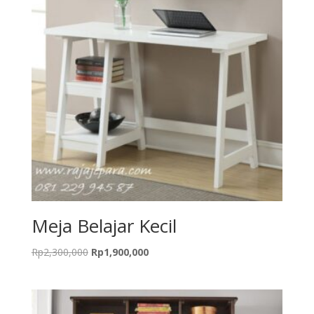
Meja Belajar Kecil
Original
Current
Rp
2,300,000
Rp
1,900,000
price
price
was:
is:
Rp2,300,000.
Rp1,900,000.