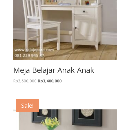
Meja Belajar Anak Anak
Original
Current
Rp
3,600,000
Rp
3,400,000
price
price
was:
is:
Rp3,600,000.
Rp3,400,000.
Sale!