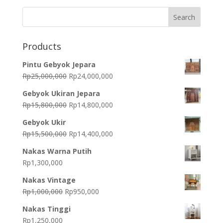
Products
Pintu Gebyok Jepara
Original
Current
Rp
25,000,000
Rp
24,000,000
price
price
Gebyok Ukiran Jepara
was:
is:
Original
Current
Rp
15,800,000
Rp
14,800,000
Rp25,000,000.
Rp24,000,000.
price
price
Gebyok Ukir
was:
is:
Original
Current
Rp
15,500,000
Rp
14,400,000
Rp15,800,000.
Rp14,800,000.
price
price
Nakas Warna Putih
was:
is:
Rp
1,300,000
Rp15,500,000.
Rp14,400,000.
Nakas Vintage
Original
Current
Rp
1,000,000
Rp
950,000
price
price
Nakas Tinggi
was:
is:
Rp
1,250,000