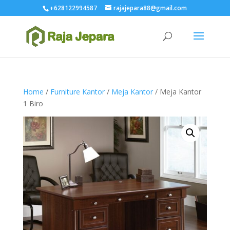
+628122994587
rajajepara88@gmail.com
Home
/
Furniture Kantor
/
Meja Kantor
/ Meja Kantor
1 Biro