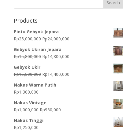
Products
Pintu Gebyok Jepara
Original
Current
Rp
25,000,000
Rp
24,000,000
price
price
Gebyok Ukiran Jepara
was:
is:
Original
Current
Rp
15,800,000
Rp
14,800,000
Rp25,000,000.
Rp24,000,000.
price
price
Gebyok Ukir
was:
is:
Original
Current
Rp
15,500,000
Rp
14,400,000
Rp15,800,000.
Rp14,800,000.
price
price
Nakas Warna Putih
was:
is:
Rp
1,300,000
Rp15,500,000.
Rp14,400,000.
Nakas Vintage
Original
Current
Rp
1,000,000
Rp
950,000
price
price
Nakas Tinggi
was:
is:
Rp
1,250,000
Rp1,000,000.
Rp950,000.