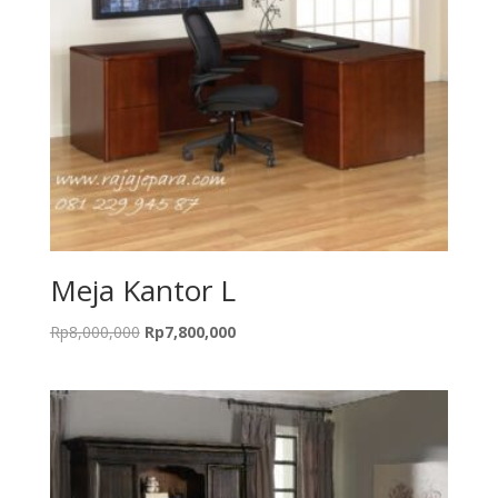
Meja Kantor L
Original
Current
Rp
8,000,000
Rp
7,800,000
price
price
was:
is:
Rp8,000,000.
Rp7,800,000.