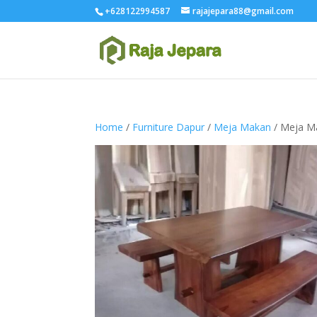
+628122994587
rajajepara88@gmail.com
Home
/
Furniture Dapur
/
Meja Makan
/ Meja M