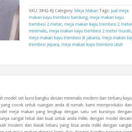
Meter
quantity
SKU:
3842-RJ
Category:
Meja Makan
Tags:
jual meja
makan kayu trembesi bandung
,
meja makan kayu
trembesi 2 meter
,
meja makan kayu trembesi 2 mete
minimalis
,
meja makan kayu trembesi 2 meter murah
meja makan kayu trembesi di jakarta
,
meja makan ka
trembesi jepara
,
meja makan kayu trembesi utuh
h model set kursi bangku desain minimalis modern dan terbaru kayu
h yang cocok untuk ruangan anda di rumah. kami memproduksi dan
model meja makan yang lengkap dengan satu set kursinya. dengan
tunya sangat tebal dan kuat untuk anda miliki. dengan model desain
h modern dan klasik tebaru yang bisa anda miliki dengan sangat
re set meja makan dengan kursi atau dengan bangku panjang yang