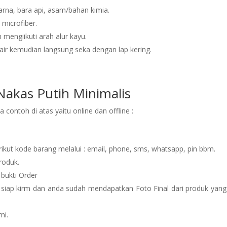
arna, bara api, asam/bahan kimia.
 microfiber.
mengiikuti arah alur kayu.
ir kemudian langsung seka dengan lap kering.
akas Putih Minimalis
contoh di atas yaitu online dan offline :
rikut kode barang melalui : email, phone, sms, whatsapp, pin bbm.
roduk.
 bukti Order
 siap kirm dan anda sudah mendapatkan Foto Final dari produk yang
mi.