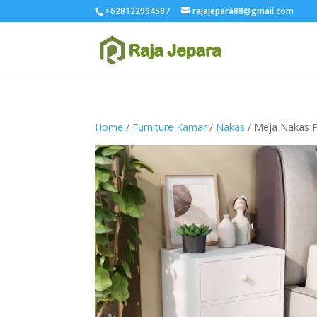
+628122994587
rajajepara88@gmail.com
Home
/
Furniture Kamar
/
Nakas
/ Meja Nakas P