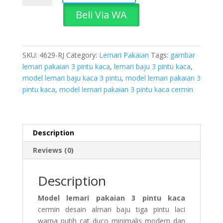
Pakaian
Beli Via WA
3
Pintu
Kaca
quantity
SKU:
4629-RJ
Category:
Lemari Pakaian
Tags:
gambar
lemari pakaian 3 pintu kaca
,
lemari baju 3 pintu kaca
,
model lemari baju kaca 3 pintu
,
model lemari pakaian 3
pintu kaca
,
model lemari pakaian 3 pintu kaca cermin
Description
Reviews (0)
Description
Model lemari pakaian 3 pintu kaca
cermin desain almari baju tiga pintu laci
warna putih cat duco minimalis modern dan