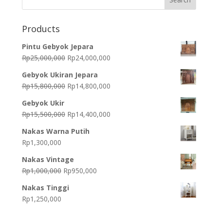
Products
Pintu Gebyok Jepara
Original
Current
Rp
25,000,000
Rp
24,000,000
price
price
Gebyok Ukiran Jepara
was:
is:
Original
Current
Rp
15,800,000
Rp
14,800,000
Rp25,000,000.
Rp24,000,000.
price
price
Gebyok Ukir
was:
is:
Original
Current
Rp
15,500,000
Rp
14,400,000
Rp15,800,000.
Rp14,800,000.
price
price
Nakas Warna Putih
was:
is:
Rp
1,300,000
Rp15,500,000.
Rp14,400,000.
Nakas Vintage
Original
Current
Rp
1,000,000
Rp
950,000
price
price
Nakas Tinggi
was:
is:
Rp
1,250,000
Rp1,000,000.
Rp950,000.