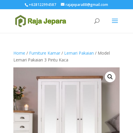
+628122994587
rajajepara88@gmail.com
Home
/
Furniture Kamar
/
Lemari Pakaian
/ Model
Lemari Pakaian 3 Pintu Kaca