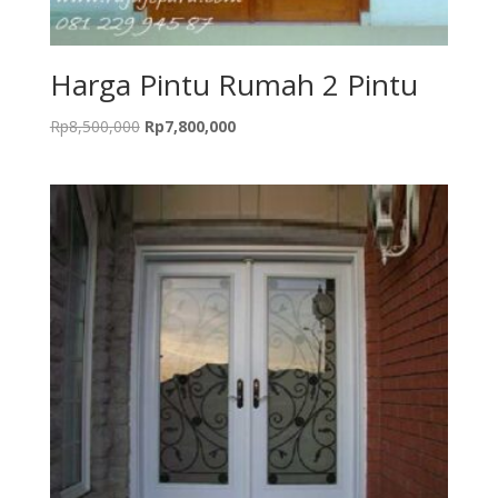
Harga Pintu Rumah 2 Pintu
Original
Current
Rp
8,500,000
Rp
7,800,000
price
price
was:
is:
Rp8,500,000.
Rp7,800,000.