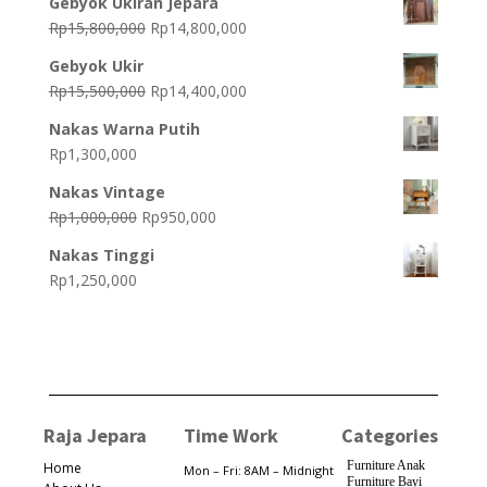
Gebyok Ukiran Jepara
was:
is:
Original
Current
Rp
15,800,000
Rp
14,800,000
Rp25,000,000.
Rp24,000,000.
price
price
Gebyok Ukir
was:
is:
Original
Current
Rp
15,500,000
Rp
14,400,000
Rp15,800,000.
Rp14,800,000.
price
price
Nakas Warna Putih
was:
is:
Rp
1,300,000
Rp15,500,000.
Rp14,400,000.
Nakas Vintage
Original
Current
Rp
1,000,000
Rp
950,000
price
price
Nakas Tinggi
was:
is:
Rp
1,250,000
Rp1,000,000.
Rp950,000.
Raja Jepara
Time Work
Categories
Furniture Anak
Home
Mon – Fri: 8AM – Midnight
Furniture Bayi