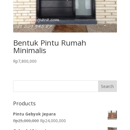
Bentuk Pintu Rumah
Minimalis
Rp
7,800,000
Products
Pintu Gebyok Jepara
Original
Current
Rp
25,000,000
Rp
24,000,000
price
price