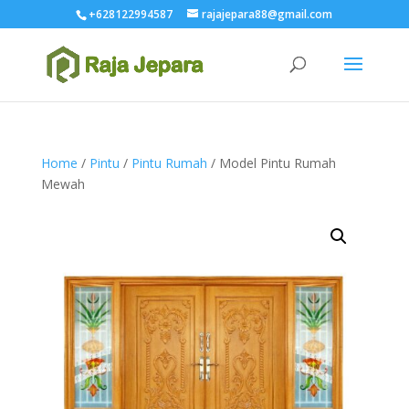
+628122994587
rajajepara88@gmail.com
Home
/
Pintu
/
Pintu Rumah
/ Model Pintu Rumah
Mewah