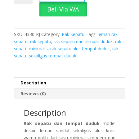
Dan
Beli Via WA
Tempat
Duduk
quantity
SKU:
4330-RJ
Category:
Rak Sepatu
Tags:
lemari rak
sepatu
,
rak sepatu
,
rak sepatu dan tempat duduk
,
rak
sepatu minimalis
,
rak sepatu plus tempat duduk
,
rak
sepatu sekaligus tempat duduk
Description
Reviews (0)
Description
Rak sepatu dan tempat duduk
model
desain lemari sandal sekaligus plus kursi
warna putih dari kayu minimalis modern dan