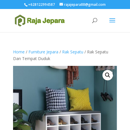
+628122994587
rajajepara88@gmail.com
Home
/
Furniture Jepara
/
Rak Sepatu
/ Rak Sepatu
Dan Tempat Duduk