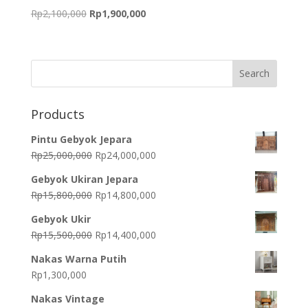
Original
Current
Rp
2,100,000
Rp
1,900,000
price
price
was:
is:
Rp2,100,000.
Rp1,900,000.
Products
Pintu Gebyok Jepara
Original
Current
Rp
25,000,000
Rp
24,000,000
price
price
Gebyok Ukiran Jepara
was:
is:
Original
Current
Rp
15,800,000
Rp
14,800,000
Rp25,000,000.
Rp24,000,000.
price
price
Gebyok Ukir
was:
is:
Original
Current
Rp
15,500,000
Rp
14,400,000
Rp15,800,000.
Rp14,800,000.
price
price
Nakas Warna Putih
was:
is:
Rp
1,300,000
Rp15,500,000.
Rp14,400,000.
Nakas Vintage