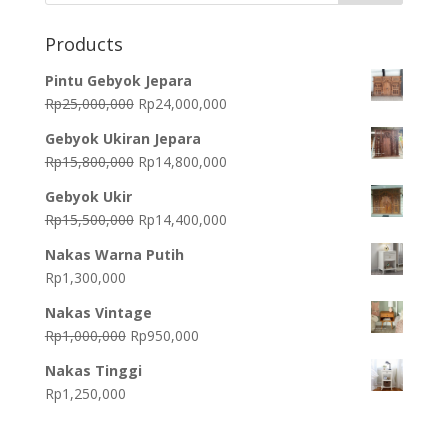
Products
Pintu Gebyok Jepara
Original
Current
Rp
25,000,000
Rp
24,000,000
price
price
Gebyok Ukiran Jepara
was:
is:
Original
Current
Rp
15,800,000
Rp
14,800,000
Rp25,000,000.
Rp24,000,000.
price
price
Gebyok Ukir
was:
is:
Original
Current
Rp
15,500,000
Rp
14,400,000
Rp15,800,000.
Rp14,800,000.
price
price
Nakas Warna Putih
was:
is:
Rp
1,300,000
Rp15,500,000.
Rp14,400,000.
Nakas Vintage
Original
Current
Rp
1,000,000
Rp
950,000
price
price
Nakas Tinggi
was:
is:
Rp
1,250,000
Rp1,000,000.
Rp950,000.