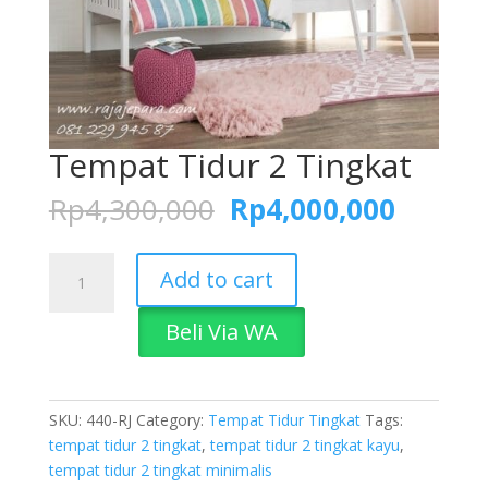
Tempat Tidur 2 Tingkat
Original
Curren
Rp
4,300,000
Rp
4,000,000
price
price
was:
is:
Tempat
Rp4,300,000.
Rp4,00
Add to cart
Tidur
2
Beli Via WA
Tingkat
quantity
SKU:
440-RJ
Category:
Tempat Tidur Tingkat
Tags:
tempat tidur 2 tingkat
,
tempat tidur 2 tingkat kayu
,
tempat tidur 2 tingkat minimalis