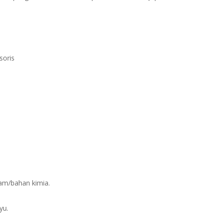
soris
sam/bahan kimia.
yu.