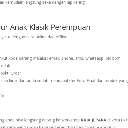
ir kemudian langsung seka dengan lap kering.
ur Anak Klasik Perempuan
aitu dengan cara online dan offline :
rikut kode barang melalui : email, phone, sms, whatsapp, pin bbm.
roduk.
 bukti Order
 siap kirm dan anda sudah mendapatkan Foto Final dari produk yang
mi.
ung anda bisa langsung datang ke workshop
RAJA JEPARA
di kota ukir
mat kami yang sudah kami sediakan di bagian footer website ini.