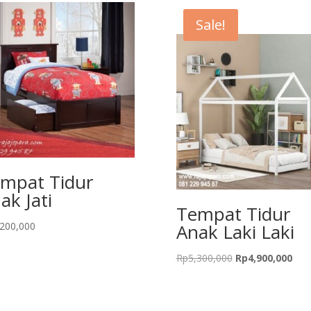
Sale!
mpat Tidur
ak Jati
Tempat Tidur
,200,000
Anak Laki Laki
Original
Curr
Rp
5,300,000
Rp
4,900,000
price
pric
was:
is:
Rp5,300,000.
Rp4,