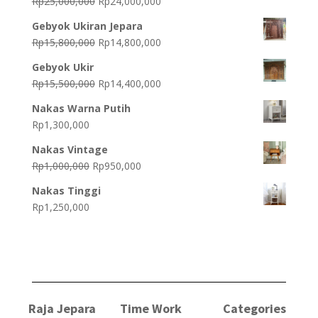
Original
Current
Rp
25,000,000
Rp
24,000,000
price
price
Gebyok Ukiran Jepara
was:
is:
Original
Current
Rp
15,800,000
Rp
14,800,000
Rp25,000,000.
Rp24,000,000.
price
price
Gebyok Ukir
was:
is:
Original
Current
Rp
15,500,000
Rp
14,400,000
Rp15,800,000.
Rp14,800,000.
price
price
Nakas Warna Putih
was:
is:
Rp
1,300,000
Rp15,500,000.
Rp14,400,000.
Nakas Vintage
Original
Current
Rp
1,000,000
Rp
950,000
price
price
Nakas Tinggi
was:
is:
Rp
1,250,000
Rp1,000,000.
Rp950,000.
Raja Jepara
Time Work
Categories