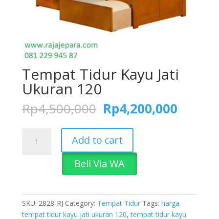
Tempat Tidur Kayu Jati
Ukuran 120
Original
Curren
Rp
4,500,000
Rp
4,200,000
price
price
was:
is:
Tempat
Rp4,500,000.
Rp4,20
Add to cart
Tidur
Kayu
Beli Via WA
Jati
Ukuran
120
quantity
SKU:
2828-RJ
Category:
Tempat Tidur
Tags:
harga
tempat tidur kayu jati ukuran 120
,
tempat tidur kayu