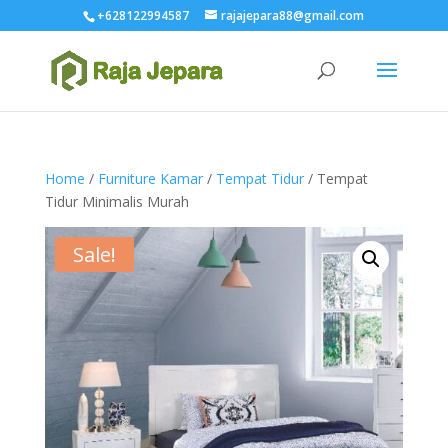
+628122994587
rajajepara88@gmail.com
Home
/
Furniture Kamar
/
Tempat Tidur
/ Tempat
Tidur Minimalis Murah
Sale!