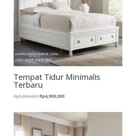
Tempat Tidur Minimalis
Terbaru
Original
Current
Rp
5,000,000
Rp
4,900,000
price
price
was:
is:
Rp5,000,000.
Rp4,900,000.