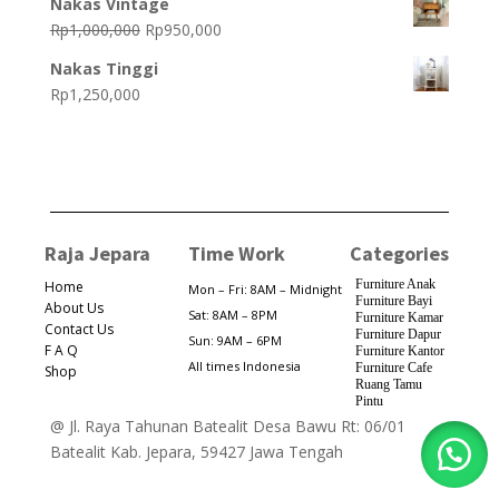
Nakas Vintage
Original
Current
Rp
1,000,000
Rp
950,000
price
price
Nakas Tinggi
was:
is:
Rp
1,250,000
Rp1,000,000.
Rp950,000.
Raja Jepara
Time Work
Categories
Furniture Anak
Home
Mon – Fri: 8AM – Midnight
Furniture Bayi
About Us
Sat: 8AM – 8PM
Furniture Kamar
Contact Us
Furniture Dapur
Sun: 9AM – 6PM
F A Q
Furniture Kantor
All times Indonesia
Furniture Cafe
Shop
Ruang Tamu
Pintu
@ Jl. Raya Tahunan Batealit Desa Bawu Rt: 06/01
Batealit Kab. Jepara, 59427 Jawa Tengah