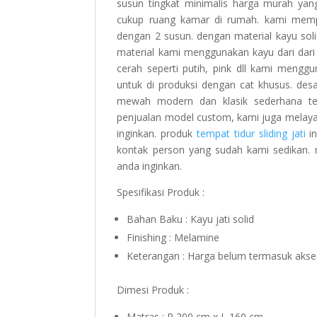
susun tingkat minimalis harga murah yang
cukup ruang kamar di rumah. kami mempr
dengan 2 susun. dengan material kayu soli
material kami menggunakan kayu dari dari 
cerah seperti putih, pink dll kami mengg
untuk di produksi dengan cat khusus. desa
mewah modern dan klasik sederhana te
penjualan model custom, kami juga melayan
inginkan. produk
tempat tidur sliding jati
in
kontak person yang sudah kami sedikan
anda inginkan.
Spesifikasi Produk :
Bahan Baku : Kayu jati solid
Finishing : Melamine
Keterangan : Harga belum termasuk akse
Dimesi Produk :
Matras : P 200 cm x L 160 cm