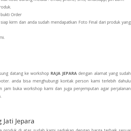
roduk.
 bukti Order
 siap kirm dan anda sudah mendapatkan Foto Final dari produk yang
mi.
gsung datang ke workshop
RAJA JEPARA
dengan alamat yang sudah
oter. anda bisa menghubungi kontak person kami terlebih dahulu
n jam buka workshop kami dan juga penjemputan agar perjalanan
.
 Jati Jepara
 produk di atas sudah kami sediakan dengan harga terbaik sesuai