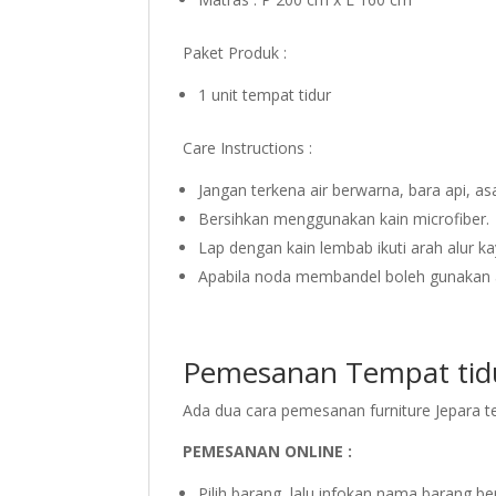
Paket Produk :
1 unit tempat tidur
Care Instructions :
Jangan terkena air berwarna, bara api, a
Bersihkan menggunakan kain microfiber.
Lap dengan kain lembab ikuti arah alur ka
Apabila noda membandel boleh gunakan a
Pemesanan Tempat tidur
Ada dua cara pemesanan furniture Jepara temp
PEMESANAN ONLINE :
Pilih barang, lalu infokan nama barang be