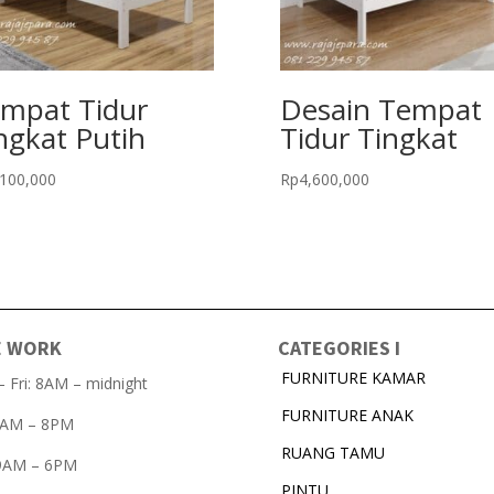
mpat Tidur
Desain Tempat
ngkat Putih
Tidur Tingkat
,100,000
Rp
4,600,000
E WORK
CATEGORIES I
FURNITURE KAMAR
 Fri: 8AM – midnight
FURNITURE ANAK
 8AM – 8PM
RUANG TAMU
 9AM – 6PM
PINTU