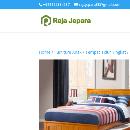
+628122994587
rajajepara88@gmail.com
Home
/
Furniture Anak
/
Tempat Tidur Tingkat
/ 