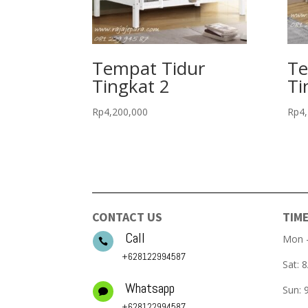
Tempat Tidur
Te
Tingkat 2
Ti
Rp
4,200,000
Rp
4
CONTACT US
TIM
Call
Mon –

+628122994587
Sat:
Whatsapp
Sun:

+628122994587