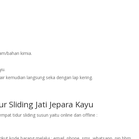
sam/bahan kimia.
yu.
ir kemudian langsung seka dengan lap kering.
 Sliding Jati Jepara Kayu
at tidur sliding susun yaitu online dan offline :
rikut kode barang melalui : email, phone, sms, whatsapp, pin bbm.