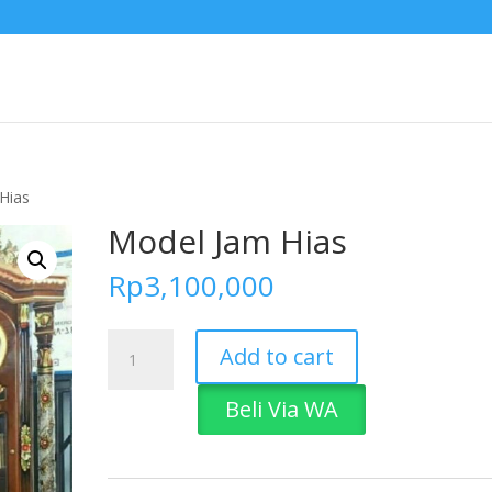
Hias
Model Jam Hias
Rp
3,100,000
Model
Add to cart
Jam
Hias
Beli Via WA
quantity