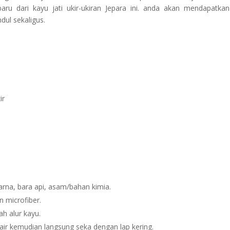
ru dari kayu jati ukir-ukiran Jepara ini. anda akan mendapatkan
dul sekaligus.
ir
arna, bara api, asam/bahan kimia.
n microfiber.
ah alur kayu.
ir kemudian langsung seka dengan lap kering.