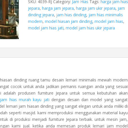
SKU:
4039-RJ
Category:
Jam Hias
Tags:
harga jam hia
jepara
,
harga jam jepara
,
harga jam ukir jepara
,
jam
dinding jepara
,
jam hias dinding
,
jam hias minimalis
modern
,
model hiasan jam dinding
,
model jam hias
,
model jam hias jati
,
model jam hias ukir jepara
i hiasan dinding ruang tamu desain lemari minimalis mewah modern
sangat cocok untuk anda jadikan pemanis ruangan anda yang sesuai
i adalah produsen furniture Jepara untuk semua kebutuhan akan
 jam hias murah kayu jati
dengan desain dan model yang sangat
del lemari jam hiasan dinding yang sangat elegan untuk anda miliki di
badah seperti masjid. kami memproduksi menggunakan material kayu
ntuk di produksi menjadi furniture Jepara terbaik. untuk mesin jam,
ngan kami jual. ketika anda memesan produk lemari jam model