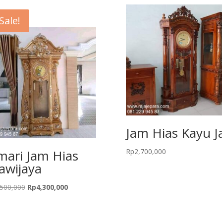
Sale!
Jam Hias Kayu Ja
mari Jam Hias
Rp
2,700,000
awijaya
Original
Current
,500,000
Rp
4,300,000
price
price
was:
is:
Rp4,500,000.
Rp4,300,000.