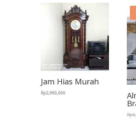
Jam Hias Murah
Rp
2,900,000
Al
Br
Rp
4