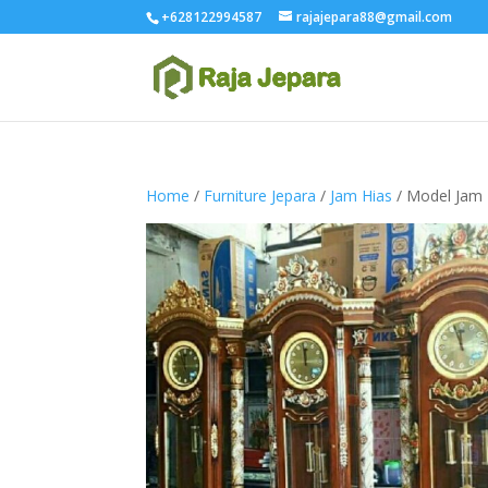
+628122994587
rajajepara88@gmail.com
Home
/
Furniture Jepara
/
Jam Hias
/ Model Jam 