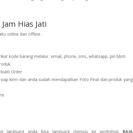
Jam Hias Jati
u online dan offline :
rikut kode barang melalui : email, phone, sms, whatsapp, pin bbm.
roduk.
 bukti Order
 siap kirm dan anda sudah mendapatkan Foto Final dari produk yang
mi.
ang langsung anda bisa langsung menuju ke workshop
RAJA