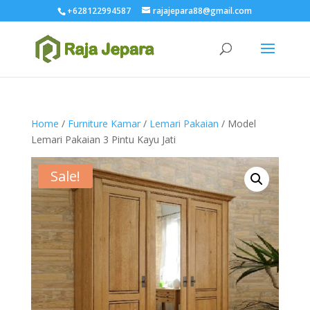
+628122994587
rajajepara88@gmail.com
Home
/
Furniture Kamar
/
Lemari Pakaian
/ Model
Lemari Pakaian 3 Pintu Kayu Jati
Sale!