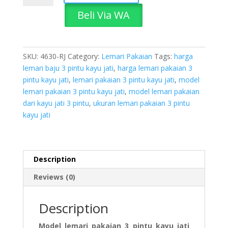
Pakaian
Beli Via WA
3
Pintu
Kayu
Jati
SKU:
4630-RJ
Category:
Lemari Pakaian
Tags:
harga
quantity
lemari baju 3 pintu kayu jati
,
harga lemari pakaian 3
pintu kayu jati
,
lemari pakaian 3 pintu kayu jati
,
model
lemari pakaian 3 pintu kayu jati
,
model lemari pakaian
dari kayu jati 3 pintu
,
ukuran lemari pakaian 3 pintu
kayu jati
Description
Reviews (0)
Description
Model lemari pakaian 3 pintu kayu jati