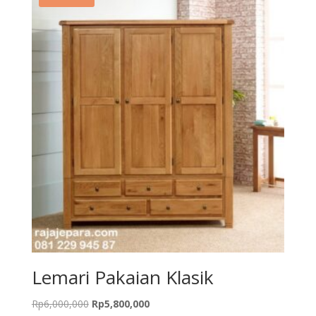
Lemari Pakaian Klasik
Original
Current
Rp
6,000,000
Rp
5,800,000