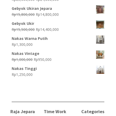
price
price
Gebyok Ukiran Jepara
was:
is:
Original
Current
Rp
15,800,000
Rp
14,800,000
Rp25,000,000.
Rp24,000,000.
price
price
Gebyok Ukir
was:
is:
Original
Current
Rp
15,500,000
Rp
14,400,000
Rp15,800,000.
Rp14,800,000.
price
price
Nakas Warna Putih
was:
is:
Rp
1,300,000
Rp15,500,000.
Rp14,400,000.
Nakas Vintage
Original
Current
Rp
1,000,000
Rp
950,000
price
price
Nakas Tinggi
was:
is:
Rp
1,250,000
Rp1,000,000.
Rp950,000.
Raja Jepara
Time Work
Categories