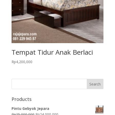
Tempat Tidur Anak Berlaci
Rp
4,200,000
Products
Pintu Gebyok Jepara
Original
Current
Rp
25,000,000
Rp
24,000,000